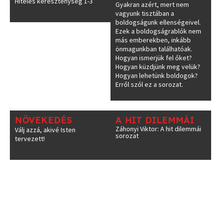
Hiteles kereszténység 1-3
Gyakran azért, mert nem
vagyunk tisztában a
boldogságunk ellenségeivel.
Ezek a boldogságrablók nem
más emberekben, inkább
önmagunkban találhatóak.
Hogyan ismerjük fel őket?
Hogyan küzdjünk meg velük?
Hogyan lehetünk boldogok?
Erről szól ez a sorozat.
NÖVEKEDÉS
A HIT DILEMMÁI
Záhonyi Viktor: A hit dilemmái
Válj azzá, akivé Isten
sorozat
tervezett!