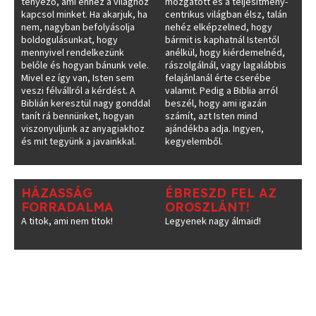
tényező, ami ehhez a világhoz
mozgatott és a teljesítmény-
kapcsol minket. Ha akarjuk, ha
centrikus világban élsz, talán
nem, nagyban befolyásolja
nehéz elképzelned, hogy
boldogulásunkat, hogy
bármit is kaphatnál Istentől
mennyivel rendelkezünk
anélkül, hogy kiérdemelnéd,
belőle és hogyan bánunk vele.
rászolgálnál, vagy lagalábbis
Mivel ez így van, Isten sem
felajánlanál érte cserébe
veszi félvállról a kérdést. A
valamit. Pedig a Biblia arról
Biblián keresztül nagy gonddal
beszél, hogy ami igazán
tanít rá bennünket, hogyan
számít, azt Isten mind
viszonyuljunk az anyagiakhoz
ajándékba adja. Ingyen,
és mit tegyünk a javainkkal.
kegyelemből.
HÁZASSÁG
ÉBRESZD FEL AZ
FORRADALMA
OROSZLÁNT!
A titok, ami nem titok!
Legyenek nagy álmaid!