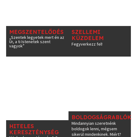
MEGSZENTELŐDÉS
SZELLEMI
„Szentek legyetek mert én az
KÜZDELEM
Úr, a ti Istenetek szent
Fegyverkezz fel!
vagyok”
BOLDOGSÁGRABLÓK
Mindannyian szeretnénk
HITELES
boldogok lenni, mégsem
KERESZTÉNYSÉG
sikerül mindenkinek. Miért?