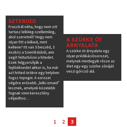
SZTEROID
Frusztrál néha, hogy nem ott
tartasz lelkileg-szellemileg,
ahol szeretnél? Hogy nem
A SZÜRKE ÖT
olyan fitt a lelked, mint
ÁRNYALATA
kellene? Itt van 3 beszéd, 3
A szürke öt árnyalata egy
eszköz a Szentírásból, ami
olyan prédikációsorozat,
segít felturbózni a hitedet.
melynek mindegyik része az
Ezek felgyorsítják a
élet egy-egy szürke zónáját
fejlődésedet akkor is, ha már
veszi górcső alá.
azt hitted örökre egy helyben
fogsz topogni. A sorozat
végére erősebb „lelki izmaid”
lesznek, amelyek közelebb
fognak vinni keresztény
céljaidhoz…
1
2
3