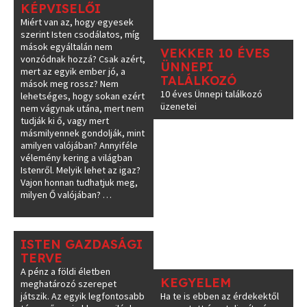
KÉPVISELŐI
Miért van az, hogy egyesek
szerint Isten csodálatos, míg
mások egyáltalán nem
VEKKER 10 ÉVES
vonzódnak hozzá? Csak azért,
ÜNNEPI
mert az egyik ember jó, a
TALÁLKOZÓ
mások meg rossz? Nem
10 éves Ünnepi találkozó
lehetséges, hogy sokan ezért
üzenetei
nem vágynak utána, mert nem
tudják ki ő, vagy mert
másmilyennek gondolják, mint
amilyen valójában? Annyiféle
vélemény kering a világban
Istenről. Melyik lehet az igaz?
Vajon honnan tudhatjuk meg,
milyen Ő valójában? …
ISTEN GAZDASÁGI
TERVE
A pénz a földi életben
KEGYELEM
meghatározó szerepet
játszik. Az egyik legfontosabb
Ha te is ebben az érdekektől