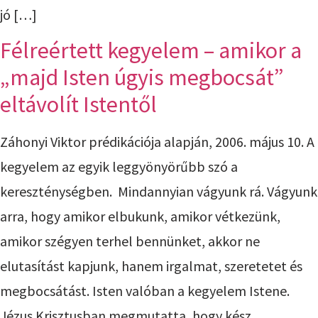
jó […]
Félreértett kegyelem – amikor a
„majd Isten úgyis megbocsát”
eltávolít Istentől
Záhonyi Viktor prédikációja alapján, 2006. május 10. A
kegyelem az egyik leggyönyörűbb szó a
kereszténységben. Mindannyian vágyunk rá. Vágyunk
arra, hogy amikor elbukunk, amikor vétkezünk,
amikor szégyen terhel bennünket, akkor ne
elutasítást kapjunk, hanem irgalmat, szeretetet és
megbocsátást. Isten valóban a kegyelem Istene.
Jézus Krisztusban megmutatta, hogy kész