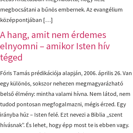
megbocsátani a bűnös embernek. Az evangélium
középpontjában […]
A hang, amit nem érdemes
elnyomni – amikor Isten hív
téged
Fóris Tamás prédikációja alapján, 2006. április 26. Van
egy különös, sokszor nehezen megmagyarázható
belső élmény: mintha valami hívna. Nem látod, nem
tudod pontosan megfogalmazni, mégis érzed. Egy
irányba húz – Isten felé. Ezt nevezi a Biblia „szent
hívásnak”. És lehet, hogy épp most te is ebben vagy.