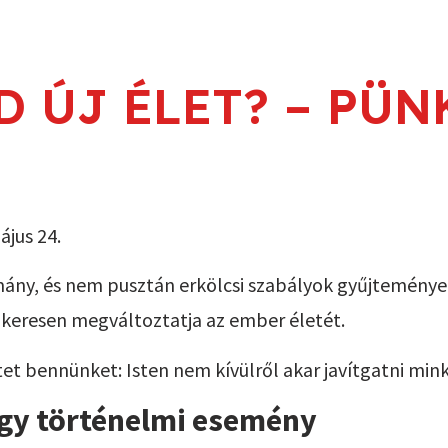
FŐOLDAL
ÚJ VAGYOK ITT
VEKKER TV
KA
D ÚJ ÉLET? – PÜ
ájus 24.
y, és nem pusztán erkölcsi szabályok gyűjteménye. A 
ökeresen megváltoztatja az ember életét.
 bennünket: Isten nem kívülről akar javítgatni minke
gy történelmi esemény