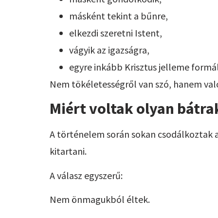
másként tekint a bűnre,
elkezdi szeretni Istent,
vágyik az igazságra,
egyre inkább Krisztus jelleme formá
Nem tökéletességről van szó, hanem valód
Miért voltak olyan bátra
A történelem során sokan csodálkoztak a
kitartani.
A válasz egyszerű:
Nem önmagukból éltek.