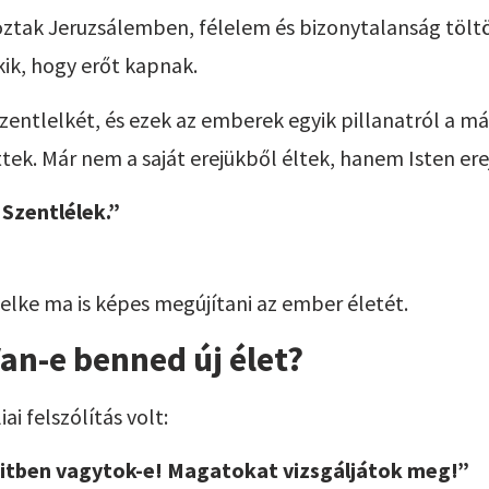
oztak Jeruzsálemben, félelem és bizonytalanság töltö
ik, hogy erőt kapnak.
Szentlelkét, és ezek az emberek egyik pillanatról a m
ek. Már nem a saját erejükből éltek, hanem Isten ere
 Szentlélek.”
elke ma is képes megújítani az ember életét.
an-e benned új élet?
i felszólítás volt:
itben vagytok-e! Magatokat vizsgáljátok meg!”