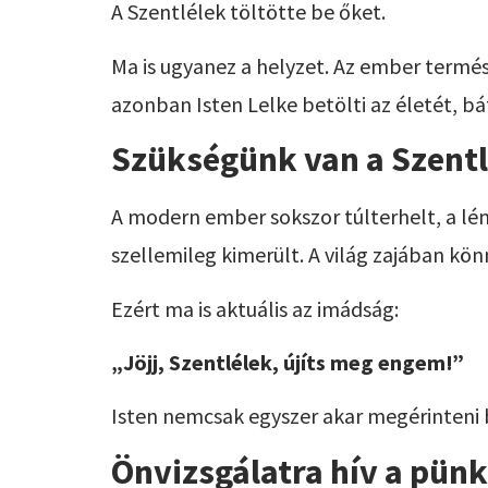
A Szentlélek töltötte be őket.
Ma is ugyanez a helyzet. Az ember termé
azonban Isten Lelke betölti az életét, bá
Szükségünk van a Szent
A modern ember sokszor túlterhelt, a lén
szellemileg kimerült. A világ zajában kön
Ezért ma is aktuális az imádság:
„Jöjj, Szentlélek, újíts meg engem!”
Isten nemcsak egyszer akar megérinteni 
Önvizsgálatra hív a pün