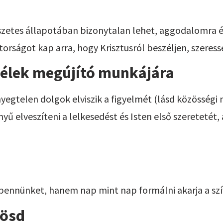
szetes állapotában bizonytalan lehet, aggodalomra é
torságot kap arra, hogy Krisztusról beszéljen, szeress
lélek megújító munkájára
yegtelen dolgok elviszik a figyelmét (lásd közösségi
nyű elveszíteni a lelkesedést és Isten első szeretetét
bennünket, hanem nap mint nap formálni akarja a szí
kösd