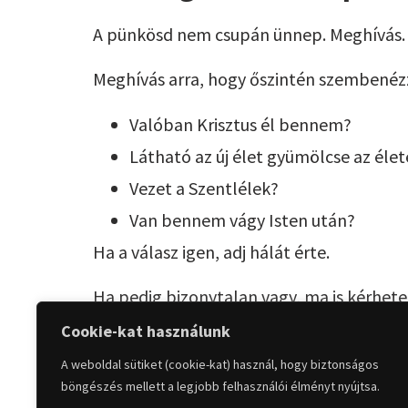
A pünkösd nem csupán ünnep. Meghívás.
Meghívás arra, hogy őszintén szembené
Valóban Krisztus él bennem?
Látható az új élet gyümölcse az él
Vezet a Szentlélek?
Van bennem vágy Isten után?
Ha a válasz igen, adj hálát érte.
Ha pedig bizonytalan vagy, ma is kérheted
Cookie-kat használunk
Mert a kereszténység lényege nem az, h
A weboldal sütiket (cookie-kat) használ, hogy biztonságos
Hanem az, hogy Krisztus élete megjelen
böngészés mellett a legjobb felhasználói élményt nyújtsa.