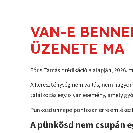
VAN-E BENNE
ÜZENETE MA
Fóris Tamás prédikációja alapján, 2026. m
A kereszténység nem vallás, nem hagyomán
találkozás egy olyan esemény, amely gy
Pünkösd ünnepe pontosan erre emlékeztet
A pünkösd nem csupán e