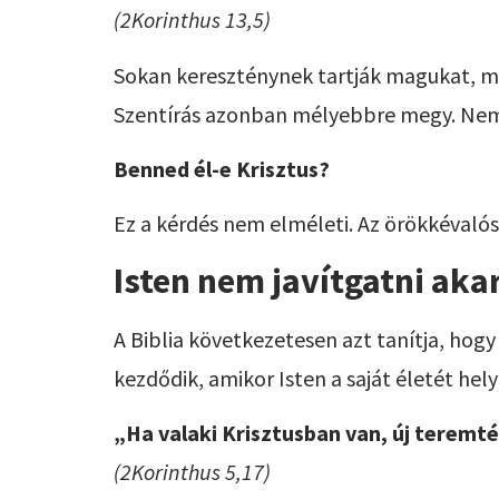
(2Korinthus 13,5)
Sokan kereszténynek tartják magukat, mer
Szentírás azonban mélyebbre megy. Nem a
Benned él-e Krisztus?
Ez a kérdés nem elméleti. Az örökkévalós
Isten nem javítgatni aka
A Biblia következetesen azt tanítja, ho
kezdődik, amikor Isten a saját életét hely
„Ha valaki Krisztusban van, új teremtés 
(2Korinthus 5,17)