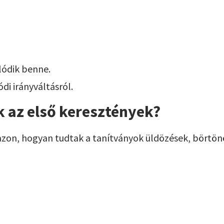
lódik benne.
i irányváltásról.
k az első keresztények?
zon, hogyan tudtak a tanítványok üldözések, börtönö