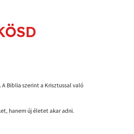
PCSOLÓDJ BE
RÓLUNK
ADAKOZÁS
NKÖSD
Biblia szerint a Krisztussal való
t, hanem új életet akar adni.