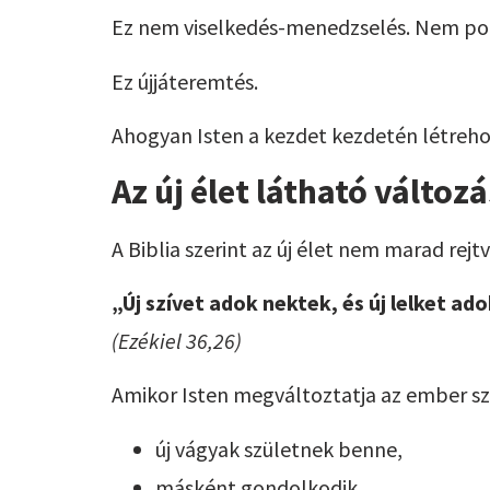
Ez nem viselkedés-menedzselés. Nem poz
Ez újjáteremtés.
Ahogyan Isten a kezdet kezdetén létrehoz
Az új élet látható változ
A Biblia szerint az új élet nem marad rejtv
„Új szívet adok nektek, és új lelket ado
(Ezékiel 36,26)
Amikor Isten megváltoztatja az ember sz
új vágyak születnek benne,
másként gondolkodik,