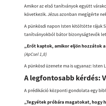
Amikor az első tanítványok együtt várak
következik. Jézus azonban megígérte nek
A pünkösdi napon Isten kitöltötte rájuk 
tanítványokból bátor bizonyságtevők lett
„Erőt kaptok, amikor eljön hozzátok a
(ApCsel 1,8)
A pünkösd üzenete ma is ugyanaz: Isten L
A legfontosabb kérdés: V
A prédikáció központi gondolata egy biblia
„Tegyétek próbára magatokat, hogy h