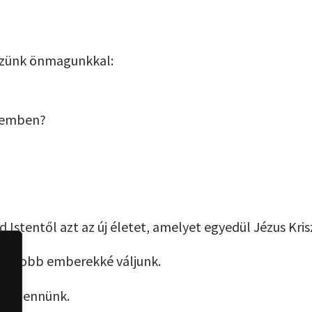
zzünk önmagunkkal:
etemben?
 Istentől azt az új életet, amelyet egyedül Jézus Kris
ogy jobb emberekké váljunk.
jen bennünk.