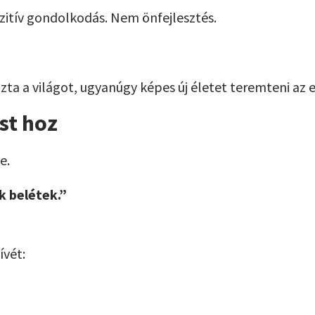
itív gondolkodás. Nem önfejlesztés.
ta a világot, ugyanúgy képes új életet teremteni az 
ást hoz
e.
k belétek.”
ívét: