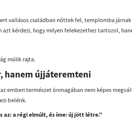
t vallásos családban nőttek fel, templomba járnak va
zt kérdezi, hogy milyen felekezethez tartozol, han
ág múlik rajta.
r, hanem újjáteremteni
gy az emberi természet önmagában nem képes megvált
ezi belénk.
az: a régi elmúlt, és íme: új jött létre.”