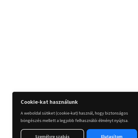
Cookie-kat használunk
A weboldal sütiket (cookie-kat) használ, hogy biztonságos
böngészés mellett a legjobb felhasználói élményt nyújtsa.
Személyre szabás
Elutasítom