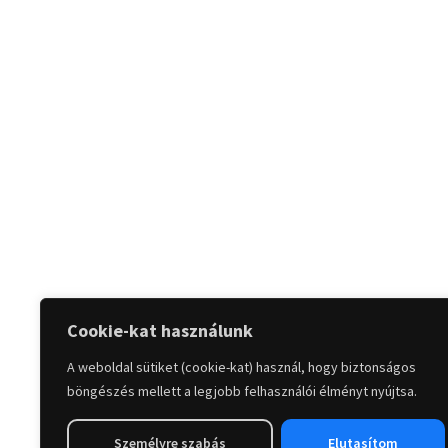
Cookie-kat használunk
A weboldal sütiket (cookie-kat) használ, hogy biztonságos
böngészés mellett a legjobb felhasználói élményt nyújtsa.
Személyre szabás
Elutasítom