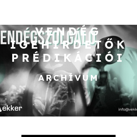
VENDÉG
IGEHIRDETŐK
PRÉDIKÁCIÓI
ARCHÍVUM